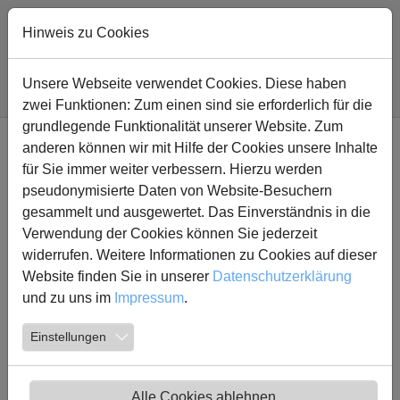
Zum Hauptinhalt springen
Hinweis zu Cookies
Sie sind hier:
Fridtjof Nansen Realschule
Lernen
Schwerpunkte
Unsere Webseite verwendet Cookies. Diese haben
Soziales Lernen
zwei Funktionen: Zum einen sind sie erforderlich für die
grundlegende Funktionalität unserer Website. Zum
anderen können wir mit Hilfe der Cookies unsere Inhalte
Schwerpunkte
für Sie immer weiter verbessern. Hierzu werden
Umgang mit digitalen Medien
pseudonymisierte Daten von Website-Besuchern
Sprachkompetenzen ausbauen
gesammelt und ausgewertet. Das Einverständnis in die
Musisch-künstlerische Förderung
Verwendung der Cookies können Sie jederzeit
Gesundheitsorientierte, sportliche Ausbildung
widerrufen. Weitere Informationen zu Cookies auf dieser
Soziales Lernen
Website finden Sie in unserer
Datenschutzerklärung
Lernen lernen
und zu uns im
Impressum
.
Einstellungen
Soziales Lernen
Die Förderung und Entwicklung der sozialen
Alle Cookies ablehnen