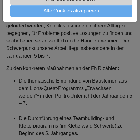
Kompetenzen junger Menschen zu unterstützen, gehört
zu den wichtigsten Zielen einer jeden Schule. Die
Alle Cookies akzeptieren
Schülerinnen und Schüler sollen in ihrer Fähigkeit
gefördert werden, Konfliktsituationen in ihrem Alltag zu
begegnen, für Probleme positive Lösungen zu finden und
so ihr Leben verantwortlich in die Hand zu nehmen. Der
Schwerpunkt unserer Arbeit liegt insbesondere in den
Jahrgängen 5 bis 7.
Zu den konkreten Maßnahmen an der FNR zählen:
Die thematische Einbindung von Bausteinen aus
dem Lions-Quest-Programms „Erwachsen
1
werden“
in den Politik-Unterricht der Jahrgängen 5
– 7.
Die Durchführung eines Teambuilding- und
Kletterprogramms (im Kletterwald Schwerte) zu
Beginn des 5. Jahrganges.