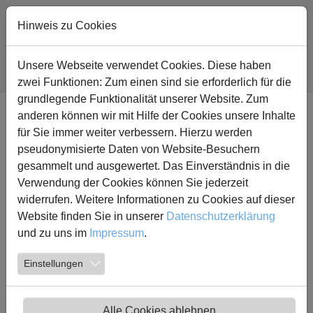
Zum Hauptinhalt springen
Hinweis zu Cookies
Sie sind hier:
Fridtjof Nansen Realschule
Schule
Wir über uns
Unsere Webseite verwendet Cookies. Diese haben
Leitbild der FNR
zwei Funktionen: Zum einen sind sie erforderlich für die
grundlegende Funktionalität unserer Website. Zum
anderen können wir mit Hilfe der Cookies unsere Inhalte
Wir über uns
für Sie immer weiter verbessern. Hierzu werden
Leitbild der FNR
pseudonymisierte Daten von Website-Besuchern
Das Schulprogramm im Überblick
gesammelt und ausgewertet. Das Einverständnis in die
Das Team der FNR
Verwendung der Cookies können Sie jederzeit
Schulsozialarbeit
widerrufen. Weitere Informationen zu Cookies auf dieser
Nachmittagsbetreuung
Website finden Sie in unserer
Datenschutzerklärung
Ein erster Einblick
und zu uns im
Impressum
.
Einstellungen
Das Leitbild der FNR
Die Kinder und Jugendlichen stehen im Mittelpunkt
Alle Cookies ablehnen