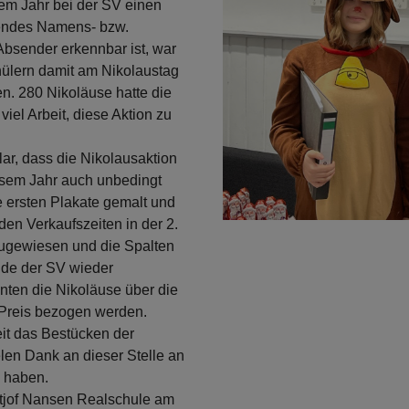
sem Jahr bei der SV einen
sendes Namens- bzw.
Absender erkennbar ist, war
chülern damit am Nikolaustag
n. 280 Nikoläuse hatte die
iel Arbeit, diese Aktion zu
lar, dass die Nikolausaktion
esem Jahr auch unbedingt
ie ersten Plakate gemalt und
 den Verkaufszeiten in der 2.
zugewiesen und die Spalten
eude der SV wieder
nten die Nikoläuse über die
 Preis bezogen werden.
eit das Bestücken der
len Dank an dieser Stelle an
en haben.
dtjof Nansen Realschule am