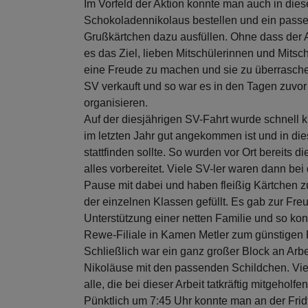
Im Vorfeld der Aktion konnte man auch in die
Schokoladennikolaus bestellen und ein pas
Grußkärtchen dazu ausfüllen. Ohne dass der 
es das Ziel, lieben Mitschülerinnen und Mits
eine Freude zu machen und sie zu überrasche
SV verkauft und so war es in den Tagen zuvor v
organisieren.
Auf der diesjährigen SV-Fahrt wurde schnell k
im letzten Jahr gut angekommen ist und in di
stattfinden sollte. So wurden vor Ort bereits d
alles vorbereitet. Viele SV-ler waren dann bei
Pause mit dabei und haben fleißig Kärtchen 
der einzelnen Klassen gefüllt. Es gab zur Fr
Unterstützung einer netten Familie und so kon
Rewe-Filiale in Kamen Metler zum günstigen
Schließlich war ein ganz großer Block an Arb
Nikoläuse mit den passenden Schildchen. Vie
alle, die bei dieser Arbeit tatkräftig mitgeholf
Pünktlich um 7:45 Uhr konnte man an der Fri