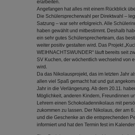
erarbeiten.
Angefangen hat alles mit einem Rückblick übe
Die Schülersprecherwahl per Direktwahl – legi
Satzung – war sehr erfolgreich. Alle Schüler
haben gewählt und mitbestimmt. Deshalb habe
ein sehr gutes Schülersprecherteam, das bes
weiter positiv gestalten wird. Das Projekt „Ku
WEIHNACHTSWUNDER“ läuft bereits seit zwei
SV Kuchen, der wöchentlich wechselnd von 
wird.
Da das Nikolausprojekt, das im letzten Jahr als
allen viel Spaß gemacht hat und gut angekomm
Jahr in die Verlängerung. Ab dem 20.11. habe
Möglichkeit, anderen Kindern, Freundinnen u
Lehrern einen Schokoladennikolaus mit per
zukommen zu lassen. Der Nikolaus, der am 6.1
und die Geschenke an die entsprechenden Perso
informiert und hat den Termin fest im Kalender