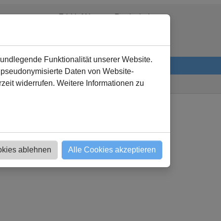
Fridtjof Nansen Realschule
0 23 07 - 28 99 910
verwaltung
@
fnr-kamen.de
rundlegende Funktionalität unserer Website.
n pseudonymisierte Daten von Website-
eit widerrufen. Weitere Informationen zu
hule
Schülervertretung (SV)
Bisherige Projekte
okies ablehnen
Alle Cookies akzeptieren