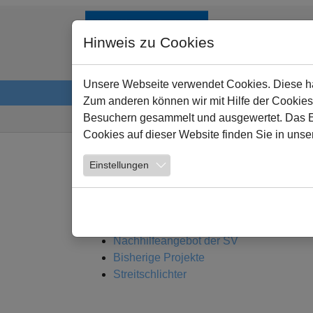
Zum Hauptinhalt springen
Hinweis zu Cookies
Unsere Webseite verwendet Cookies. Diese hab
Startseite
Schule
Lernen
Service
Zum anderen können wir mit Hilfe der Cookies
Sie sind hier:
Besuchern gesammelt und ausgewertet. Das Ein
Cookies auf dieser Website finden Sie in unse
Einstellungen
Schülervertretung (SV)
Wir über uns
Aktuelles
Nachhilfeangebot der SV
Bisherige Projekte
Streitschlichter