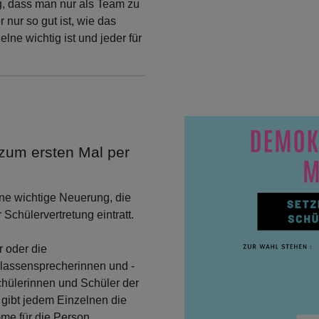
g, dass man nur als Team zu
ur so gut ist, wie das
lne wichtig ist und jeder für
zum ersten Mal per
ne wichtige Neuerung, die
chülervertretung eintratt.
 oder die
Klassensprecherinnen und -
chülerinnen und Schüler der
 gibt jedem Einzelnen die
mme für die Person