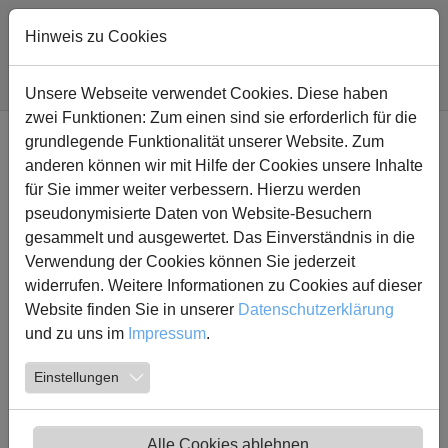
Zum Hauptinhalt springen
Hinweis zu Cookies
Sie sind hier:
Fridtjof Nansen Realschule
Projekt Tennis
Unsere Webseite verwendet Cookies. Diese haben
zwei Funktionen: Zum einen sind sie erforderlich für die
grundlegende Funktionalität unserer Website. Zum
Wir spielen Tennis oder lernen
anderen können wir mit Hilfe der Cookies unsere Inhalte
es :-)
für Sie immer weiter verbessern. Hierzu werden
pseudonymisierte Daten von Website-Besuchern
In diesem Projekt erhielten die Schülerinnen und Schüler
gesammelt und ausgewertet. Das Einverständnis in die
einen umfassenden Einblick in die Sportart Tennis. Dazu
Verwendung der Cookies können Sie jederzeit
trafen sich die Kids gemeinsam mit der Kollegin Frau
widerrufen. Weitere Informationen zu Cookies auf dieser
Mengel und dem Kollegen Herrn Pöppelmann beim TC
Website finden Sie in unserer
Datenschutzerklärung
Kamen-Methler und wurden von der Tennisschule des
und zu uns im
Impressum
.
Vereins Total Tennis (
www.totaltennis.de
) fachkundig
Einstellungen
begleitet.
Auf dem Platz wurden grundlegende Techniken eingeübt,
einfache taktische Fähigkeiten vermittelt und erste
Alle Cookies ablehnen