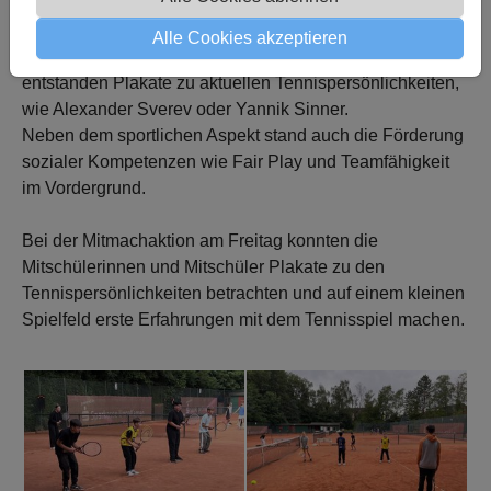
Spielerfahrungen gesammelt. Ergänzt wurde die Praxis
durch Regelkunde, die Geschichte des Tennissports und
Alle Cookies akzeptieren
aktuelle Entwicklungen in dieser Sportart. Dabei
entstanden Plakate zu aktuellen Tennispersönlichkeiten,
wie Alexander Sverev oder Yannik Sinner.
Neben dem sportlichen Aspekt stand auch die Förderung
sozialer Kompetenzen wie Fair Play und Teamfähigkeit
im Vordergrund.
Bei der Mitmachaktion am Freitag konnten die
Mitschülerinnen und Mitschüler Plakate zu den
Tennispersönlichkeiten betrachten und auf einem kleinen
Spielfeld erste Erfahrungen mit dem Tennisspiel machen.