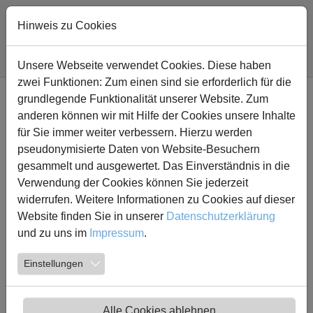
Zum Hauptinhalt springen
Hinweis zu Cookies
Sie sind hier:
Fridtjof Nansen Realschule
Projekt Sommerabenteuer
Unsere Webseite verwendet Cookies. Diese haben
zwei Funktionen: Zum einen sind sie erforderlich für die
grundlegende Funktionalität unserer Website. Zum
Abenteuer Sommer - Sei dabei
anderen können wir mit Hilfe der Cookies unsere Inhalte
für Sie immer weiter verbessern. Hierzu werden
In dieser Projektgruppe konnten die Schülerinnen und
pseudonymisierte Daten von Website-Besuchern
Schüler spannende Ferienideen entdecken, die Natur
gesammelt und ausgewertet. Das Einverständnis in die
erleben und einfach nur gemeinsam Spaß haben.
Verwendung der Cookies können Sie jederzeit
Gemeinsam mit den Kolleginnen Frau Bergermann, Frau
widerrufen. Weitere Informationen zu Cookies auf dieser
Markewitz und Frau Rest ging es in das “Grüne
Website finden Sie in unserer
Datenschutzerklärung
Klassenzimmer” in Heeren-Werve. Hier lernten die Kids
und zu uns im
Impressum
.
die Natur auf ganz neue Weise kennen und führten
Versuche im Wald, sowie Abenteuerspiele durch. Ein
Einstellungen
Ausflug zum Wasserspielplatz sorgte für Abkühlung und
gute Laune.
Im Jugendzentrum Heeren-Werve wurden tolle Ideen für
Alle Cookies ablehnen