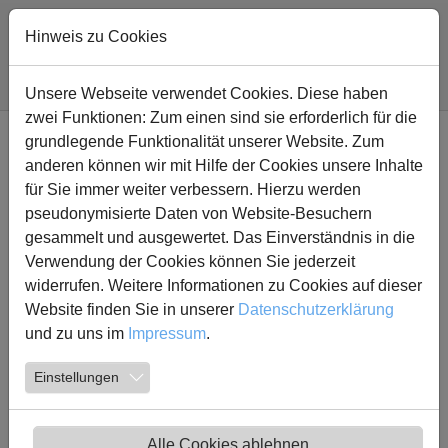
Zum Hauptinhalt springen
Hinweis zu Cookies
Sie sind hier:
Fridtjof Nansen Realschule
Nachricht
Unsere Webseite verwendet Cookies. Diese haben
zwei Funktionen: Zum einen sind sie erforderlich für die
grundlegende Funktionalität unserer Website. Zum
Runden für einen guten
anderen können wir mit Hilfe der Cookies unsere Inhalte
Zweck
für Sie immer weiter verbessern. Hierzu werden
pseudonymisierte Daten von Website-Besuchern
gesammelt und ausgewertet. Das Einverständnis in die
01.06.2026
Verwendung der Cookies können Sie jederzeit
widerrufen. Weitere Informationen zu Cookies auf dieser
Website finden Sie in unserer
Datenschutzerklärung
Auch in diesem Jahr liefen die Schülerinnen und
und zu uns im
Impressum
.
Schüler der FNR wieder für einen guten Zweck.
Unterstützt durch ihre Eltern und weiteren Laufpaten
Einstellungen
versuchten alle Teilnehmer des Benefizlaufes,
möglichst viele Runden zu absolvieren. Bei
strahlendem Sonnenschein wurden die Läuferinnen
Alle Cookies ablehnen