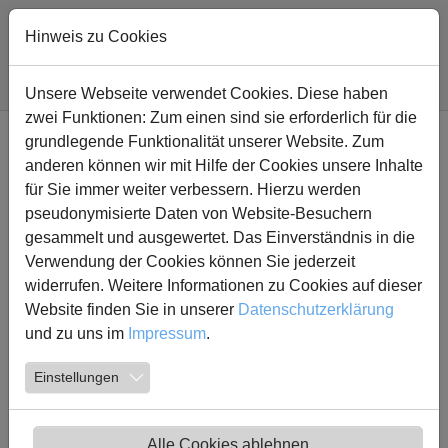
Zum Hauptinhalt springen
Hinweis zu Cookies
Sie sind hier:
Fridtjof Nansen Realschule
Nachricht
Unsere Webseite verwendet Cookies. Diese haben
zwei Funktionen: Zum einen sind sie erforderlich für die
grundlegende Funktionalität unserer Website. Zum
Praktische
anderen können wir mit Hilfe der Cookies unsere Inhalte
Abschlussprüfung
für Sie immer weiter verbessern. Hierzu werden
pseudonymisierte Daten von Website-Besuchern
gesammelt und ausgewertet. Das Einverständnis in die
18.05.2022
Verwendung der Cookies können Sie jederzeit
widerrufen. Weitere Informationen zu Cookies auf dieser
im NW-WP Jahrgang 09
Website finden Sie in unserer
Datenschutzerklärung
und zu uns im
Impressum
.
Im Wahlschwerpunkt Naturwissenschaften legten
die Schüler*innen des Jahrganges 09 erstmalig
Einstellungen
eine andere Form der Prüfung ab. Zum Thema
gesunde Ernährung mussten verschiedene
Gerichte gekocht und entsprechend präsentiert
Alle Cookies ablehnen