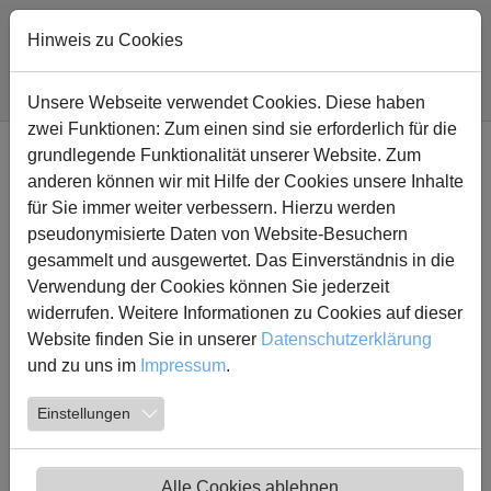
Zum Hauptinhalt springen
Hinweis zu Cookies
Sie sind hier:
Fridtjof Nansen Realschule
Nachricht
Unsere Webseite verwendet Cookies. Diese haben
zwei Funktionen: Zum einen sind sie erforderlich für die
grundlegende Funktionalität unserer Website. Zum
Azubitag an der FNR
anderen können wir mit Hilfe der Cookies unsere Inhalte
für Sie immer weiter verbessern. Hierzu werden
25.01.2025
pseudonymisierte Daten von Website-Besuchern
gesammelt und ausgewertet. Das Einverständnis in die
Verwendung der Cookies können Sie jederzeit
widerrufen. Weitere Informationen zu Cookies auf dieser
Auszubildende von sechs verschiedenen Firmen
Website finden Sie in unserer
Datenschutzerklärung
aus dem Kreis Unna besuchten am 22. Januar die
und zu uns im
Impressum
.
Schülerinnen und Schüler des 9. Jahrgang der
Fridtjof Nansen Realschule Kamen, stellten ihren
Einstellungen
Ausbildungsberuf vor und berichteten authentisch
aus ihrem Arbeitsalltag. Die Firmen Vahle, Fiege,
Secudos, Wolf Bauunternehmen, die Caritas und
Alle Cookies ablehnen